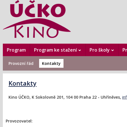
Program
Program ke stažení
Pro školy
P
Provozní řád
Kontakty
Kontakty
Kino ÚČKO,
K Sokolovně 201,
104 00 Praha 22 - Uhříněves,
in
Provozovatel: