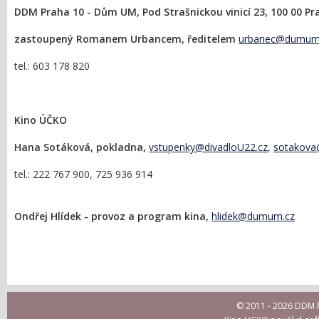
DDM Praha 10 - Dům UM, Pod Strašnickou vinicí 23, 100 00 Pr
zastoupený Romanem Urbancem, ředitelem
urbanec@dumum
tel.: 603 178 820
Kino ÚČKO
Hana Sotáková, pokladna,
vstupenky@divadloU22.cz
,
sotakova
tel.: 222 767 900, 725 936 914
Ondřej Hlídek - provoz a program kina,
hlidek@dumum.cz
© 2011 - 2026 DDM P