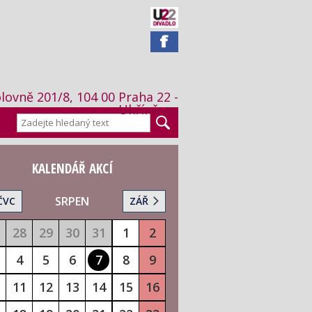
lovně 201/8, 104 00 Praha 22 -
Uhříněves
KALENDÁŘ AKCÍ
SRPEN
ČVC
ZÁŘ
28
29
30
31
1
2
4
5
6
7
8
9
11
12
13
14
15
16