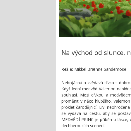
Na východ od slunce, 
Režie:
Mikkel Brænne Sandemose
Nebojácná a zvědavá dívka s dobrod
Když lední medvěd Valemon nabídne 
souhlasí. Mezi dívkou a medvědem 
proměnit v něco hlubšího. Valemon t
proklet čarodějnicí. Liv, neohrožená
se vydává na cestu, aby se postavi
MEDVĚDÍ PRINC je příběh o lásce, c
dechberoucích scenérií.