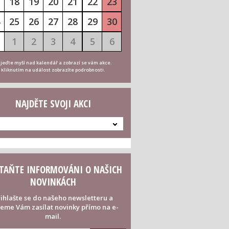
18
19
20
21
22
23
25
26
27
28
29
30
1
2
3
4
5
6
jeďte myší nad kalendář a zobrazí se vám akce.
Kliknutím na událost zobrazíte podrobnosti.
NAJDĚTE SVOJI AKCI
TAŇTE INFORMOVÁNI O NAŠICH
NOVINKÁCH
ihlašte se do našeho newsletteru a
eme Vám zasílat novinky přímo na e-
mail.