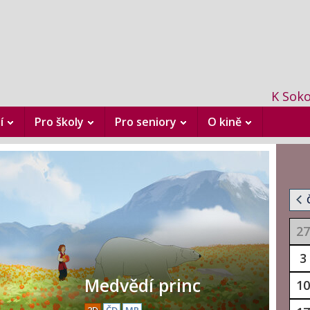
K Soko
í
Pro školy
Pro seniory
O kině
27
3
Medvědí princ
10